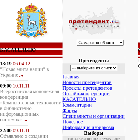
КАСАТЕЛЬНО
Претенденты
13:19
06.04.12
"Новая элита нации" в
Украине
Главная
Новости претендентов
09:00
10.11.11
Проекты претендентов
Всероссийская молодежная
Онлайн-конференции
конференция
КАСАТЕЛЬНО
«Компьютерные технологии
Комментарии
в библиотечно-
Форум
информационных
Специалисты и организации
системах»
Полезное
Информация избиркома
22:00
09.11.11
Выборы
Объявлено о создании
ГОСУДАРСТВЕННАЯ ДУМА - 2007